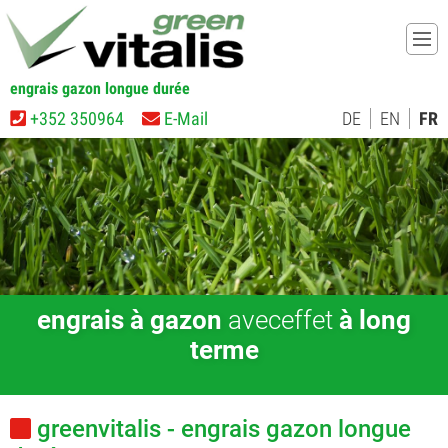
engrais gazon longue durée
+352 350964
E-Mail
DE
EN
FR
engrais à gazon
avec
effet
à long
terme
greenvitalis - engrais gazon longue