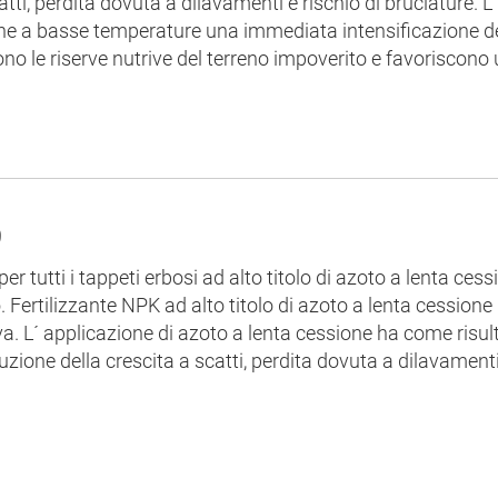
catti, perdita dovuta a dilavamenti e rischio di bruciature.
e a basse temperature una immediata intensificazione del
cono le riserve nutrive del terreno impoverito e favoriscono
9
er tutti i tappeti erbosi ad alto titolo di azoto a lenta ces
. Fertilizzante NPK ad alto titolo di azoto a lenta cessione
a. L´ applicazione di azoto a lenta cessione ha come risul
uzione della crescita a scatti, perdita dovuta a dilavamenti