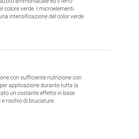
 L´azoto ammoniacale ed il ferro
 colore verde. I microelementi
 una intensificazione del color verde
sione con sufficiente nutrizione con
 per applicazione durante tutta la
tato un costante effetto in base
 e rischio di bruciature.