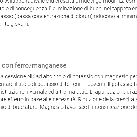
lo sviluppo radicale e la crescita di nuovi germogli. La co
ita e di conseguenza l´ eliminazione di buchi nel tappeto e
otassio (bassa concentrazione di cloruri) riducono al minimo
ante giovani.
3 con ferro/manganese
nta cessione NK ad alto titolo di potassio con magnesio per l
re il titolo di potassio di terreni impoveriti. Il potassio 
, distruzione invernale ed altre malattie. L´ applicazione di
te effetto in base alle necessità. Riduzione della crescita 
hio di bruciature. Magnesio favorisce l´ intensificazione de