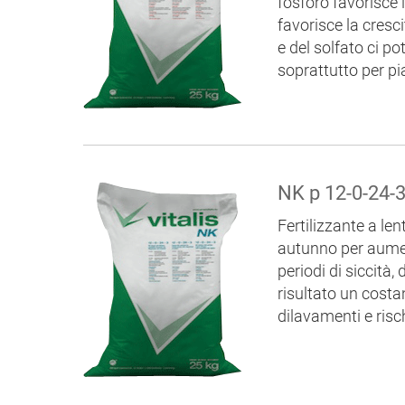
fosforo favorisce 
favorisce la cresc
e del solfato ci p
soprattutto per pi
NK p 12-0-24-
Fertilizzante a le
autunno per aumenta
periodi di siccità
risultato un costan
dilavamenti e risc