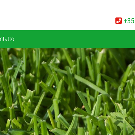
+35
ntatto