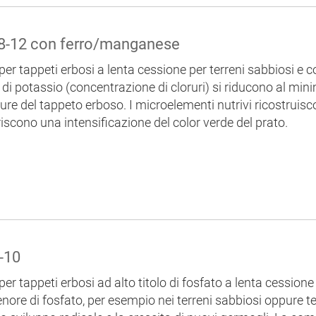
-8-12 con ferro/manganese
per tappeti erbosi a lenta cessione per terreni sabbiosi e c
 di potassio (concentrazione di cloruri) si riducono al min
ature del tappeto erboso. I microelementi nutrivi ricostruisc
iscono una intensificazione del color verde del prato.
5-10
per tappeti erbosi ad alto titolo di fosfato a lenta cession
 tenore di fosfato, per esempio nei terreni sabbiosi oppure t