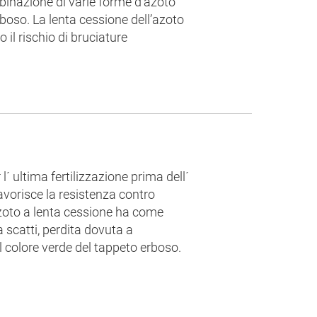
mbinazione di varie forme d’azoto
rboso. La lenta cessione dell’azoto
 il rischio di bruciature
´ ultima fertilizzazione prima dell´
favorisce la resistenza contro
 azoto a lenta cessione ha come
a scatti, perdita dovuta a
l colore verde del tappeto erboso.