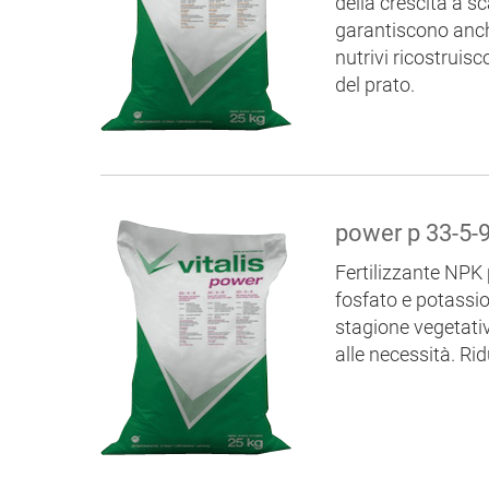
della crescita a s
garantiscono anch
nutrivi ricostruis
del prato.
power p 33-5-
Fertilizzante NPK p
fosfato e potassio
stagione vegetativ
alle necessità. Rid